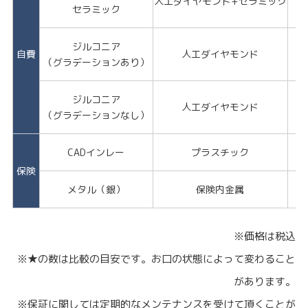
人工ダイヤモンド+セラミック
★
セラミック
ジルコニア
自費
人工ダイヤモンド
★
（グラデーションあり）
ジルコニア
人工ダイヤモンド
★
（グラデーションなし）
CADインレー
プラスチック
保険
メタル（銀）
保険内金属
※価格は税込
※★の数は比較の目安です。お口の状態によって変わること
があります。
※保証に関しては定期的なメンテナンスを受けて頂くことが