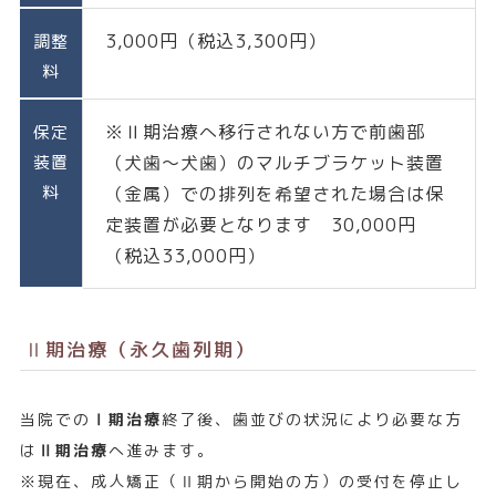
3,000円（税込3,300円）
調整
料
※Ⅱ期治療へ移行されない方で前歯部
保定
装置
（犬歯～犬歯）のマルチブラケット装置
料
（金属）での排列を希望された場合は保
定装置が必要となります 30,000円
（税込33,000円）
Ⅱ期治療（永久歯列期）
当院での
Ⅰ期治療
終了後、歯並びの状況により必要な方
は
Ⅱ期治療
へ進みます。
※現在、成人矯正（Ⅱ期から開始の方）の受付を停止し