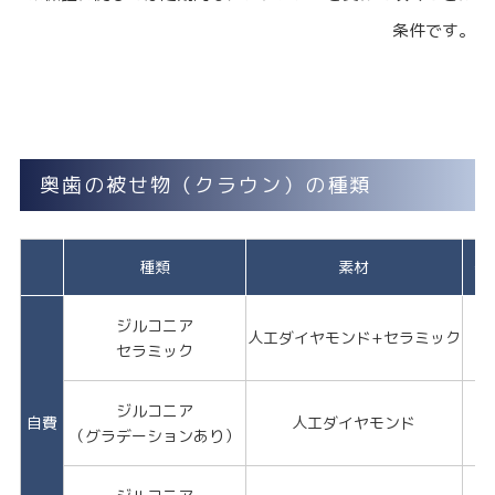
条件です。
奥歯の被せ物（クラウン）の種類
種類
素材
美
ジルコニア
★
人工ダイヤモンド+セラミック
★
セラミック
ジルコニア
自費
人工ダイヤモンド
★
（グラデーションあり）