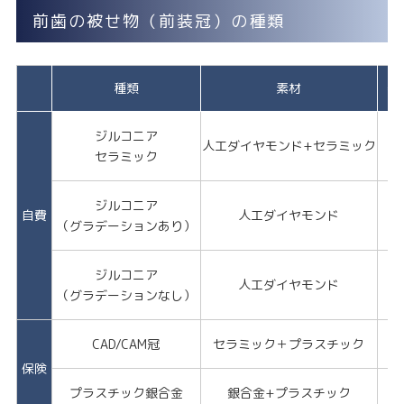
前歯の被せ物（前装冠）の種類
種類
素材
美
ジルコニア
人工ダイヤモンド+セラミック
★
セラミック
ジルコニア
自費
人工ダイヤモンド
★
（グラデーションあり）
ジルコニア
人工ダイヤモンド
（グラデーションなし）
CAD/CAM冠
セラミック＋プラスチック
保険
プラスチック銀合金
銀合金+プラスチック