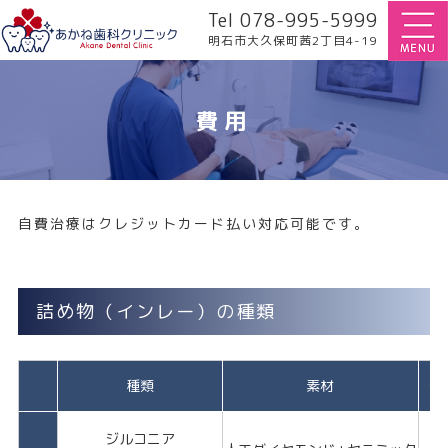
Tel 078-995-5999
明石市大久保町茜2丁目4-19
費用
自費治療はクレジットカード払い対応可能です。
詰め物（インレー）の種類
種類
素材
美
ジルコニア
★