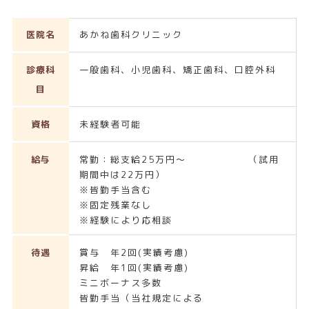
医院名
あかね歯科クリニック
診療科
一般歯科、小児歯科、矯正歯科、口腔外科
目
資格
未経験者可能
給与
常勤：総支給25万円～ （試用
期間中は22万円）
※皆勤手当含む
※固定残業なし
※経験により応相談
待遇
賞与 年2回(実績考慮)
昇給 年1回(実績考慮)
ミニボーナス多数
皆勤手当（当社規定による