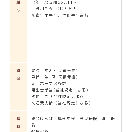
給
常勤：総支給33万円～
（試用期間中は29万円）
与
※衛生士手当、皆勤手当含む
待
賞与 年2回(実績考慮)
昇給 年1回(実績考慮)
遇
ミニボーナス多数
衛生士手当(当社規定による)
皆勤手当（当社規定による
交通費支給（当社規定による）
福
協会けんぽ、厚生年金、労災保険、雇用保
険
利
健康診断