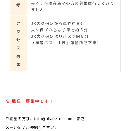
夫です※現在新卒の方の募集は行っており
考
ません
ア
JR大久保駅から車で約８分
大久保ICからより車で約５分
ク
JR大久保駅よりバスで約８分
セ
（神姫バス 「茜」停留所で下車）
ス
情
報
※ 現在、募集中です！
ご希望の方は、info@akane-dc.com まで
メールにてご連絡ください。