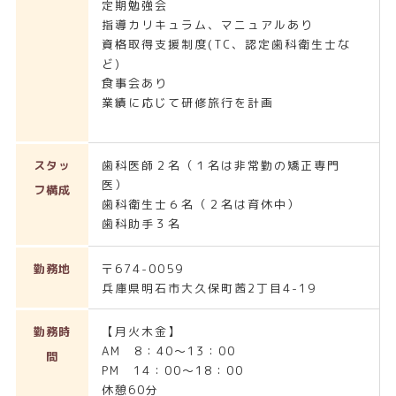
定期勉強会
指導カリキュラム、マニュアルあり
資格取得支援制度(TC、認定歯科衛生士な
ど)
食事会あり
業績に応じて研修旅行を計画
スタッ
歯科医師２名（１名は非常勤の矯正専門
医）
フ構成
歯科衛生士６名（２名は育休中）
歯科助手３名
勤務地
〒674-0059
兵庫県明石市大久保町茜2丁目4-19
勤務時
【月火木金】
AM 8：40～13：00
間
PM 14：00～18：00
休憩60分