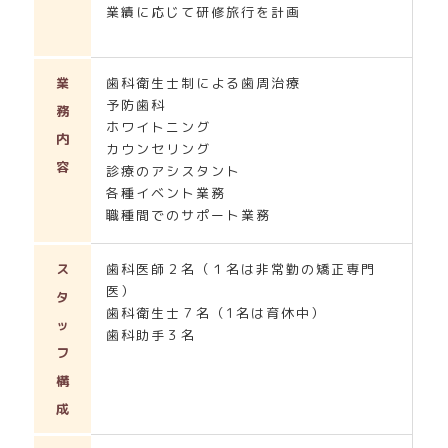
業績に応じて研修旅行を計画
業
歯科衛生士制による歯周治療
予防歯科
務
ホワイトニング
内
カウンセリング
容
診療のアシスタント
各種イベント業務
職種間でのサポート業務
ス
歯科医師２名（１名は非常勤の矯正専門
医）
タ
歯科衛生士７名（1名は育休中）
ッ
歯科助手３名
フ
構
成