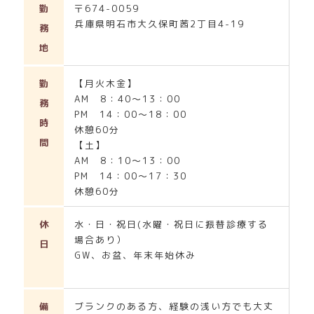
勤
〒674-0059
兵庫県明石市大久保町茜2丁目4-19
務
地
勤
【月火木金】
AM 8：40～13：00
務
PM 14：00～18：00
時
休憩60分
間
【土】
AM 8：10～13：00
PM 14：00～17：30
休憩60分
休
水・日・祝日(水曜・祝日に振替診療する
場合あり）
日
GW、お盆、年末年始休み
備
ブランクのある方、経験の浅い方でも大丈