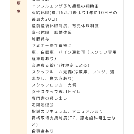
厚
インフルエンザ予防接種の補助金
生
有給休暇(雇用6か月後より1年に10日その
後最大20日)
産前産後休暇制度、育児休暇制度
慶弔休暇 結婚休暇
制服貸与
セミナー参加費補助
車、自転車、バイク通勤可（スタッフ専用
駐車場あり）
交通費支給(当社規定による)
スタッフルーム完備(冷蔵庫、レンジ、湯
沸かし、換気窓あり)
スタッフロッカー完備
女性スタッフ専用トイレ
専門書の貸し出し
定期勉強会
指導カリキュラム、マニュアルあり
資格取得支援制度(TC、認定歯科衛生士な
ど)
食事会あり